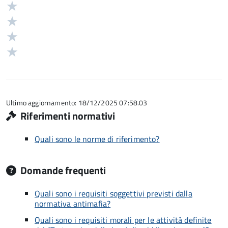
5
Valuta
stelle
4
Valuta
su
stelle
3
Valuta
5
su
stelle
2
Valuta
5
su
stelle
1
5
su
stelle
5
su
5
Ultimo aggiornamento: 18/12/2025 07:58.03
Riferimenti normativi
Quali sono le norme di riferimento?
Domande frequenti
Quali sono i requisiti soggettivi previsti dalla
normativa antimafia?
Quali sono i requisiti morali per le attività definite