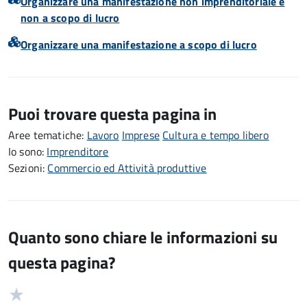
Organizzare una manifestazione non imprenditoriale e
non a scopo di lucro
Organizzare una manifestazione a scopo di lucro
Puoi trovare questa pagina in
Aree tematiche:
Lavoro
Imprese
Cultura e tempo libero
Io sono:
Imprenditore
Sezioni:
Commercio ed Attività produttive
Quanto sono chiare le informazioni su
questa pagina?
Valuta
Valutazione