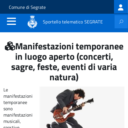
Log
Salta al contenuto principale
Skip to site navigation
Comune di Segrate
me
Sportello telematico SEGRATE
Manifestazioni temporanee
in luogo aperto (concerti,
sagre, feste, eventi di varia
natura)
Le
manifestazioni
temporanee
sono
manifestazioni
musicali,
sportive,