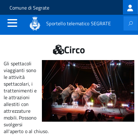
Log
Salta al contenuto principale
Skip to site navigation
Comune di Segrate
me
Sportello telematico SEGRATE
Circo
Gli spettacoli
viaggianti sono
le attività
spettacolari, i
trattenimenti e
le attrazioni
allestiti con
attrezzature
mobili. Possono
svolgersi
all'aperto o al chiuso.