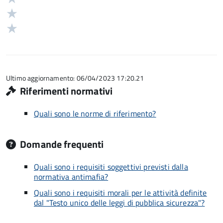
su
stelle
3
Valuta
5
su
stelle
2
Valuta
5
su
stelle
1
5
su
stelle
5
su
5
Ultimo aggiornamento: 06/04/2023 17:20.21
Riferimenti normativi
Quali sono le norme di riferimento?
Domande frequenti
Quali sono i requisiti soggettivi previsti dalla
normativa antimafia?
Quali sono i requisiti morali per le attività definite
dal "Testo unico delle leggi di pubblica sicurezza"?