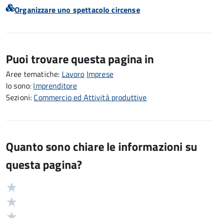
Organizzare uno spettacolo circense
Puoi trovare questa pagina in
Aree tematiche:
Lavoro
Imprese
Io sono:
Imprenditore
Sezioni:
Commercio ed Attività produttive
Quanto sono chiare le informazioni su
questa pagina?
Valuta
Valutazione
5
Valuta
stelle
4
Valuta