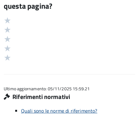
questa pagina?
Valuta
Valutazione
5
Valuta
stelle
4
Valuta
su
stelle
3
Valuta
5
su
stelle
2
Valuta
5
su
stelle
1
5
su
stelle
5
su
5
Ultimo aggiornamento: 05/11/2025 15:59.21
Riferimenti normativi
Quali sono le norme di riferimento?