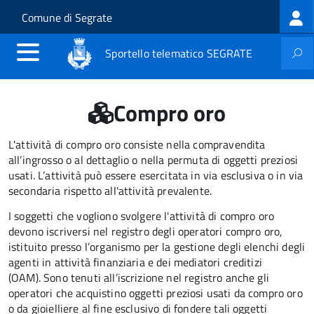
Log
Salta al contenuto principale
Skip to site navigation
Comune di Segrate
me
Sportello telematico SEGRATE
Compro oro
L'attività di compro oro consiste nella compravendita
all’ingrosso o al dettaglio o nella permuta di oggetti preziosi
usati. L’attività può essere esercitata in via esclusiva o in via
secondaria rispetto all'attività prevalente.
I soggetti che vogliono svolgere l'attività di compro oro
devono iscriversi nel registro degli operatori compro oro,
istituito presso l’organismo per la gestione degli elenchi degli
agenti in attività finanziaria e dei mediatori creditizi
(OAM).
Sono tenuti all’iscrizione nel registro anche gli
operatori che acquistino oggetti preziosi usati da compro oro
o da gioielliere al fine esclusivo di fondere tali oggetti