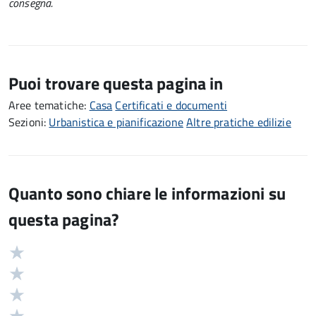
consegna.
Puoi trovare questa pagina in
Aree tematiche:
Casa
Certificati e documenti
Sezioni:
Urbanistica e pianificazione
Altre pratiche edilizie
Quanto sono chiare le informazioni su
questa pagina?
Valuta
Valutazione
5
Valuta
stelle
4
Valuta
su
stelle
3