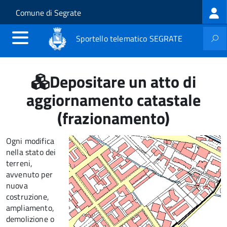
Log
Salta al contenuto principale
Skip to site navigation
Comune di Segrate
me
Sportello telematico SEGRATE
Depositare un atto di
aggiornamento catastale
(frazionamento)
Ogni modifica
nella stato dei
terreni,
avvenuto per
nuova
costruzione,
ampliamento,
demolizione o