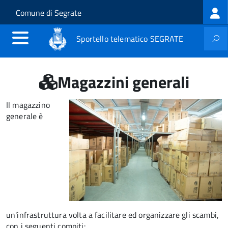
Log
Salta al contenuto principale
Skip to site navigation
Comune di Segrate
me
Sportello telematico SEGRATE
Magazzini generali
Il magazzino
generale è
un'infrastruttura volta a facilitare ed organizzare gli scambi,
con i seguenti compiti: