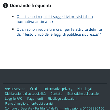
Domande frequenti
Quali sono i requisiti soggettivi previsti dalla
normativa antimafia?
Quali sono i requisiti morali per le attività definite
dal "Testo unico delle leggi di pubblica sicurezza"?
Area riservata
Crediti
Informativa privacy
Note legali
Dichiarazione di accessibilità
Contatti
Statistiche del portale
Leggi le FAQ
Pagamenti
Riepilogo valutazioni
Piano di miglioramento dei servizi
Comune di Segrate - Partita IVA dell'amministrazione: 01703890150