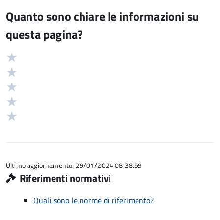
Quanto sono chiare le informazioni su
questa pagina?
Valuta
Valutazione
5
Valuta
stelle
4
Valuta
su
stelle
3
Valuta
5
su
stelle
2
Valuta
5
su
stelle
1
5
su
stelle
5
su
5
Ultimo aggiornamento: 29/01/2024 08:38.59
Riferimenti normativi
Quali sono le norme di riferimento?