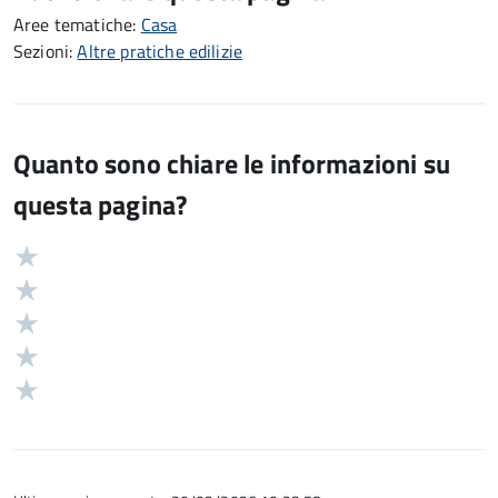
Aree tematiche:
Casa
Sezioni:
Altre pratiche edilizie
Quanto sono chiare le informazioni su
questa pagina?
Valuta
Valutazione
5
Valuta
stelle
4
Valuta
su
stelle
3
Valuta
5
su
stelle
2
Valuta
5
su
stelle
1
5
su
stelle
5
su
5