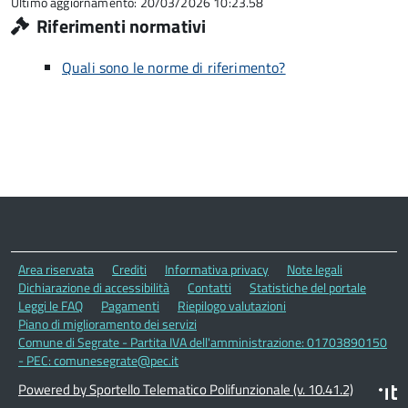
Ultimo aggiornamento: 20/03/2026 10:23.58
Riferimenti normativi
Quali sono le norme di riferimento?
Area riservata
Crediti
Informativa privacy
Note legali
Dichiarazione di accessibilità
Contatti
Statistiche del portale
Leggi le FAQ
Pagamenti
Riepilogo valutazioni
Piano di miglioramento dei servizi
Comune di Segrate - Partita IVA dell'amministrazione: 01703890150
- PEC: comunesegrate@pec.it
Powered by Sportello Telematico Polifunzionale (v. 10.41.2)