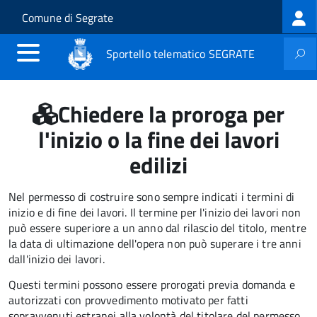
Log
Salta al contenuto principale
Skip to site navigation
Comune di Segrate
me
Sportello telematico SEGRATE
Chiedere la proroga per
l'inizio o la fine dei lavori
edilizi
Nel permesso di costruire sono sempre indicati i termini di
inizio e di fine dei lavori. Il termine per l'inizio dei lavori non
può essere superiore a un anno dal rilascio del titolo, mentre
la data di ultimazione dell'opera non può superare i tre anni
dall'inizio dei lavori.
Questi termini possono essere prorogati previa domanda e
autorizzati con provvedimento motivato per fatti
sopravvenuti estranei alla volontà del titolare del permesso