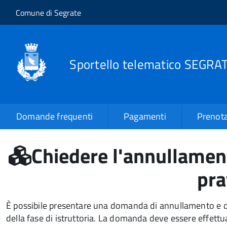
Salta al contenuto principale
Skip to site navigation
Comune di Segrate
Sportello telematico SEGRA
Domande frequenti
Pagamenti
Prenota
Chiedere l'annullament
pra
È possibile presentare una domanda di annullamento e d
della fase di istruttoria. La domanda deve essere effettu