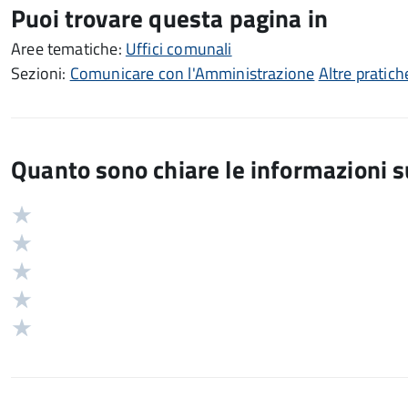
Puoi trovare questa pagina in
Aree tematiche:
Uffici comunali
Sezioni:
Comunicare con l'Amministrazione
Altre pratiche
Quanto sono chiare le informazioni 
Valuta
Valutazione
5
Valuta
stelle
4
Valuta
su
stelle
3
Valuta
5
su
stelle
2
Valuta
5
su
stelle
1
5
su
stelle
5
su