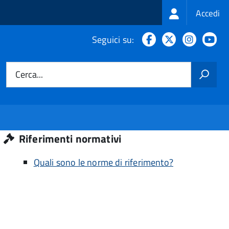
Login
Accedi
menu
Facebook
X
Instagr
Yo
Seguici su:
Cerca...
Riferimenti normativi
Quali sono le norme di riferimento?