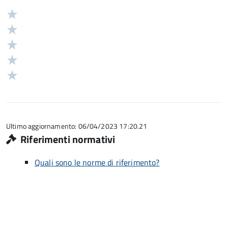
Valuta
Valutazione
5
Valuta
stelle
4
Valuta
su
stelle
3
Valuta
5
su
stelle
2
Valuta
5
su
stelle
1
5
su
stelle
5
su
5
Ultimo aggiornamento: 06/04/2023 17:20.21
Riferimenti normativi
Quali sono le norme di riferimento?