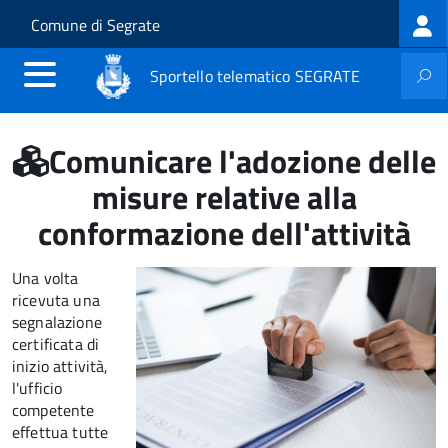
Log
Salta al contenuto principale
Skip to site navigation
Comune di Segrate
me
Sportello telematico SEGRATE
Comunicare l'adozione delle
misure relative alla
conformazione dell'attività
Una volta
ricevuta una
segnalazione
certificata di
inizio attività,
l'ufficio
competente
effettua tutte