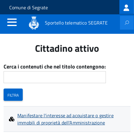
Log
Salta al contenuto principale
Skip to site navigation
Comune di Segrate
me
Sportello telematico SEGRATE
Cittadino attivo
Cerca i contenuti che nel titolo contengono:
Manifestare l'interesse ad acquistare o gestire
immobili di proprietà dell'Amministrazione