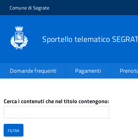
Salta al contenuto principale
Skip to site navigation
Comune di Segrate
Sportello telematico SEGRA
Domande frequenti
Pagamenti
Prenota
Cerca i contenuti che nel titolo contengono: