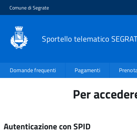
Salta al contenuto principale
Skip to site navigation
Comune di Segrate
Sportello telematico SEGRA
Domande frequenti
Pagamenti
Prenota
Per accedere
Autenticazione con SPID