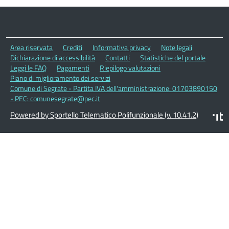
Area riservata
Crediti
Informativa privacy
Note legali
Dichiarazione di accessibilità
Contatti
Statistiche del portale
Leggi le FAQ
Pagamenti
Riepilogo valutazioni
Piano di miglioramento dei servizi
Comune di Segrate - Partita IVA dell'amministrazione: 01703890150
- PEC: comunesegrate@pec.it
Powered by Sportello Telematico Polifunzionale (v. 10.41.2)