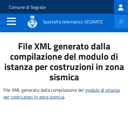
Log
Salta al contenuto principale
Skip to site navigation
Comune di Segrate
me
Sportello telematico SEGRATE
File XML generato dalla
compilazione del modulo di
istanza per costruzioni in zona
sismica
File XML generato dalla compilazione del
modulo di istanza
per costruzioni in zona sismica
.