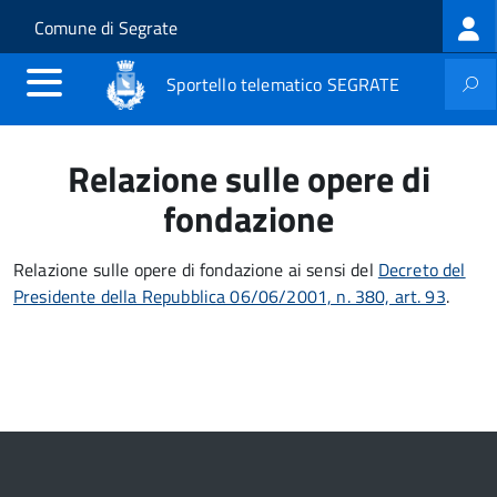
Log
Salta al contenuto principale
Skip to site navigation
Comune di Segrate
me
Sportello telematico SEGRATE
Relazione sulle opere di
fondazione
Relazione sulle opere di fondazione ai sensi del
Decreto del
Presidente della Repubblica 06/06/2001, n. 380, art. 93
.