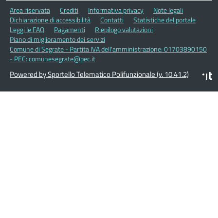
Area riservata
Crediti
Informativa privacy
Note legali
Dichiarazione di accessibilità
Contatti
Statistiche del portale
Leggi le FAQ
Pagamenti
Riepilogo valutazioni
Piano di miglioramento dei servizi
Comune di Segrate - Partita IVA dell'amministrazione: 01703890150
- PEC: comunesegrate@pec.it
Powered by Sportello Telematico Polifunzionale (v. 10.41.2)