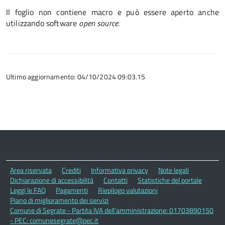
Il foglio non contiene macro e può essere aperto anche
utilizzando software
open source
.
Ultimo aggiornamento: 04/10/2024 09:03.15
Area riservata
Crediti
Informativa privacy
Note legali
Dichiarazione di accessibilità
Contatti
Statistiche del portale
Leggi le FAQ
Pagamenti
Riepilogo valutazioni
Piano di miglioramento dei servizi
Comune di Segrate - Partita IVA dell'amministrazione: 01703890150
- PEC: comunesegrate@pec.it