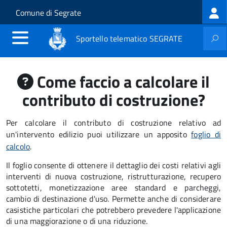
Log
Salta al contenuto principale
Skip to site navigation
Comune di Segrate
me
Sportello telematico SEGRATE
Come faccio a calcolare il
contributo di costruzione?
Per calcolare il contributo di costruzione relativo ad
un'intervento edilizio puoi utilizzare un apposito
foglio di
calcolo
.
Il foglio consente di ottenere il dettaglio dei costi relativi agli
interventi di nuova costruzione, ristrutturazione, recupero
sottotetti, monetizzazione aree standard e parcheggi,
cambio di destinazione d'uso. Permette anche di considerare
casistiche particolari che potrebbero prevedere l'applicazione
di una maggiorazione o di una riduzione.