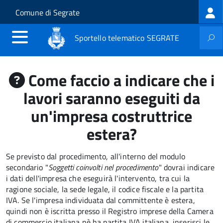
Log
Salta al contenuto principale
Skip to site navigation
Comune di Segrate
me
Sportello telematico SEGRATE
Come faccio a indicare che i
lavori saranno eseguiti da
un'impresa costruttrice
estera?
Se previsto dal procedimento, all'interno del modulo
secondario "
Soggetti coinvolti nel procedimento
" dovrai indicare
i dati dell'impresa che eseguirà l'intervento, tra cui la
ragione sociale, la sede legale, il codice fiscale e la partita
IVA. Se l'impresa individuata dal committente è estera,
quindi non è iscritta presso il Registro imprese della Camera
di commercio italiana nè ha partita IVA italiana, inserisci le