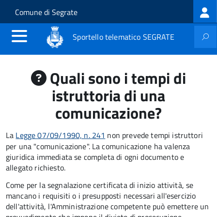
Log
Salta al contenuto principale
Skip to site navigation
Comune di Segrate
me
Sportello telematico SEGRATE
Quali sono i tempi di
istruttoria di una
comunicazione?
La
Legge 07/09/1990, n. 241
non prevede tempi istruttori
per una "comunicazione". La comunicazione ha valenza
giuridica immediata se completa di ogni documento e
allegato richiesto.
Come per la segnalazione certificata di inizio attività, se
mancano i requisiti o i presupposti necessari all'esercizio
dell'attività, l'Amministrazione competente può emettere un