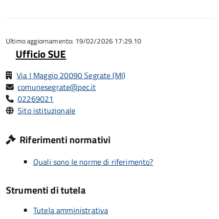
stelle
1
5
su
stelle
5
su
5
Ultimo aggiornamento: 19/02/2026 17:29.10
Ufficio SUE
Via I Maggio 20090 Segrate (MI)
comunesegrate@pec.it
02269021
Sito istituzionale
Riferimenti normativi
Quali sono le norme di riferimento?
Strumenti di tutela
Tutela amministrativa