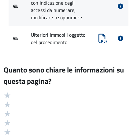
con indicazione degli
accessi da numerare,
modificare o sopprimere
Ulteriori immobili oggetto
del procedimento
Quanto sono chiare le informazioni su
questa pagina?
Valuta
Valutazione
5
Valuta
stelle
4
Valuta
su
stelle
3
Valuta
5
su
stelle
2
Valuta
5
su