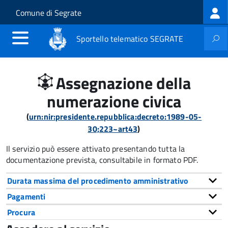
Log
Salta al contenuto principale
Skip to site navigation
Comune di Segrate
me
Sportello telematico SEGRATE
Assegnazione della
numerazione civica
(
urn:nir:presidente.repubblica:decreto:1989-05-
30;223~art43
)
Il servizio può essere attivato presentando tutta la
documentazione prevista, consultabile in formato PDF.
Durata massima del procedimento amministrativo
Pagamenti
Procura