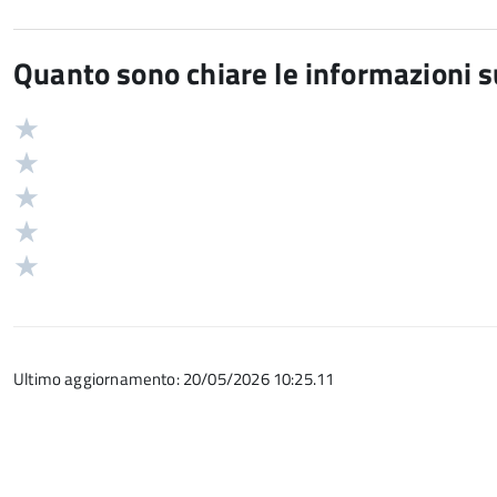
Quanto sono chiare le informazioni 
Valuta
Valutazione
5
Valuta
stelle
4
Valuta
su
stelle
3
Valuta
5
su
stelle
2
Valuta
5
su
stelle
1
5
su
stelle
5
su
Ultimo aggiornamento: 20/05/2026 10:25.11
5