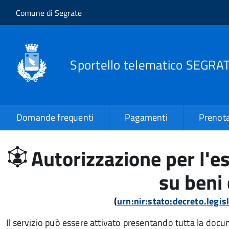
Salta al contenuto principale
Skip to site navigation
Comune di Segrate
Sportello telematico SEGRA
Domande frequenti
Pagamenti
Prenota
Autorizzazione per l'es
su beni 
(
urn:nir:stato:decreto.legi
Il servizio può essere attivato presentando tutta la doc