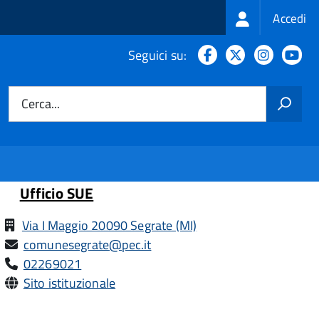
Login
Accedi
menu
Facebook
X
Instagr
Yo
Seguici su:
Cerca...
Ufficio SUE
Via I Maggio 20090 Segrate (MI)
comunesegrate@pec.it
02269021
Sito istituzionale