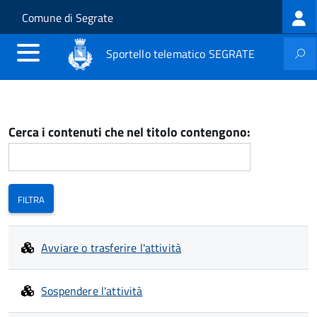
Log
Salta al contenuto principale
Skip to site navigation
Comune di Segrate
me
Sportello telematico SEGRATE
Cerca i contenuti che nel titolo contengono:
Avviare o trasferire l'attività
Sospendere l'attività