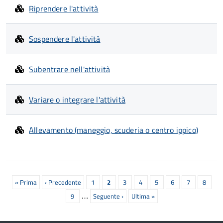
Riprendere l'attività
Sospendere l'attività
Subentrare nell'attività
Variare o integrare l'attività
Allevamento (maneggio, scuderia o centro ippico)
Paginazione
Prima
« Prima
Pagina
‹ Precedente
Pagina
1
Pagina
2
Pagina
3
Pagina
4
Pagina
5
Pagina
6
Pagina
7
Pagina
8
…
pagina
precedente
attuale
Pagina
9
Prossima
Seguente ›
Ultima
Ultima »
pagina
pagina