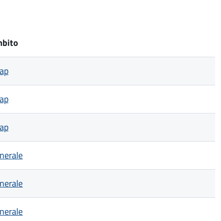
bito
ap
ap
ap
nerale
nerale
nerale