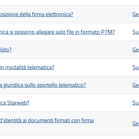
sizione della firma elettronica?
Ge
nica si possono allegare solo file in formato P7M?
Su
lido?
Ge
in modalità telematica?
Su
giuridica sullo sportello telematico?
Ge
ica Starweb?
Su
d'identità ai documenti firmati con firma
Ge