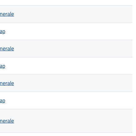
nerale
ap
nerale
ap
nerale
ap
nerale