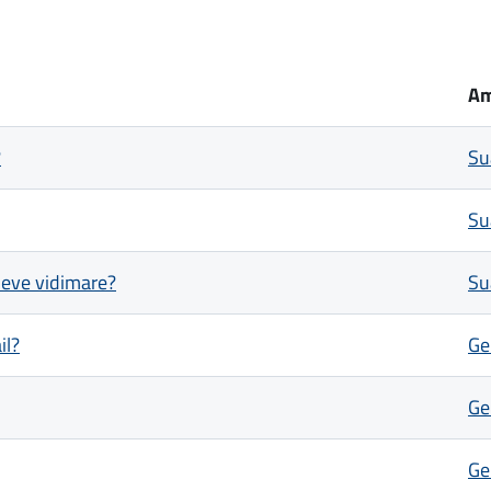
Am
?
Su
Su
 deve vidimare?
Su
il?
Ge
Ge
Ge