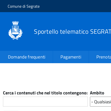
Salta al contenuto principale
Skip to site navigation
Comune di Segrate
Sportello telematico SEGRA
Domande frequenti
Pagamenti
Prenota
Cerca i contenuti che nel titolo contengono:
Ambito