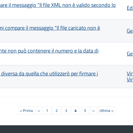
re il messaggio "Il file XML non è valido secondo lo
Edi
 compare il messaggio "Il file caricato non è
Ge
te non può contenere il numero e la data di
Ge
versa da quella che utilizzerò per firmare i
Vi
Vi
Prima
« Prima
Pagina
‹‹
Pagina
1
Pagina
2
Pagina
3
Pagina
4
Pagina
5
Prossima
››
Ultima
Ultima »
pagina
precedente
attuale
pagina
pagina