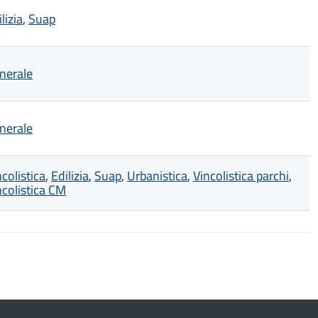
lizia
,
Suap
nerale
nerale
ncolistica
,
Edilizia
,
Suap
,
Urbanistica
,
Vincolistica parchi
,
ncolistica CM