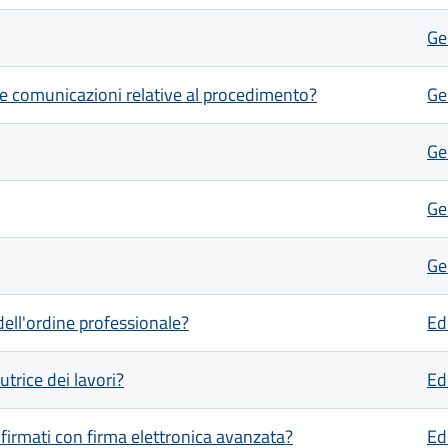
Ge
elle comunicazioni relative al procedimento?
Ge
Ge
Ge
Ge
dell'ordine professionale?
Edi
trice dei lavori?
Edi
 firmati con firma elettronica avanzata?
Edi