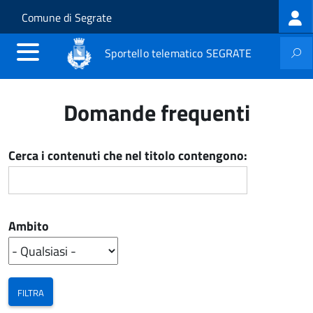
Log
Salta al contenuto principale
Skip to site navigation
Comune di Segrate
me
Sportello telematico SEGRATE
Domande frequenti
Cerca i contenuti che nel titolo contengono:
Ambito