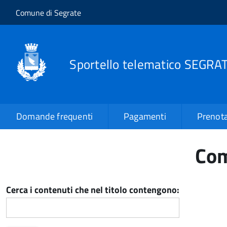
Salta al contenuto principale
Skip to site navigation
Comune di Segrate
Sportello telematico SEGRA
Domande frequenti
Pagamenti
Prenota
Com
Cerca i contenuti che nel titolo contengono: