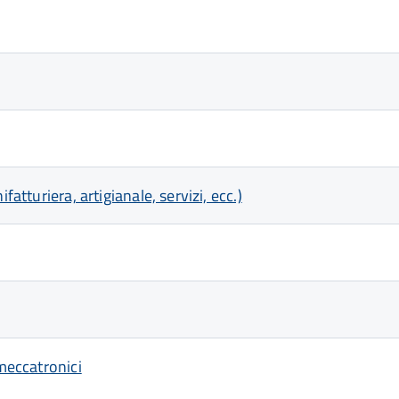
atturiera, artigianale, servizi, ecc.)
 meccatronici