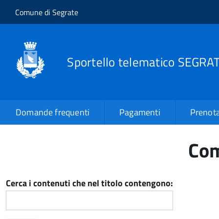
Salta al contenuto principale
Skip to site navigation
Comune di Segrate
Sportello telematico SEGRA
Domande frequenti
Pagamenti
Prenota
Com
Cerca i contenuti che nel titolo contengono: