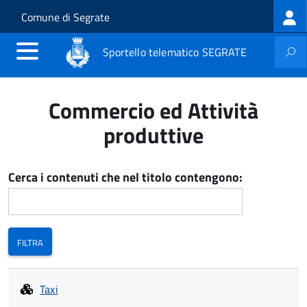
Log
Salta al contenuto principale
Skip to site navigation
Comune di Segrate
me
Sportello telematico SEGRATE
Commercio ed Attività
produttive
Cerca i contenuti che nel titolo contengono:
Taxi